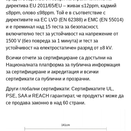
директива EU 2011/65/EU – живак ≤12ppm, кадмий
≤8ppm, олово ≤98ppm. Той е в съответствие с
директивите на ЕС LVD (EN 62388) и EMC (EN 55014)
и е преминал над 15 теста за безопасност,
включително тест за устойчивост на напрежение от
1500 V (без повреда за 1 минута) и тест за
устойчивост на електростатичен разряд от ±8 kV.
Всички отчети за сертифициране са достъпни на
Националната платформа за публична информация
за сертифициране и акредитация и всички
сертификати са публични и прозрачни.
Други глобални сертификати: Сертификатите UL,
PSE, SAA и REACH гарантират, че продуктът може да
се продава законно в над 60 страни.