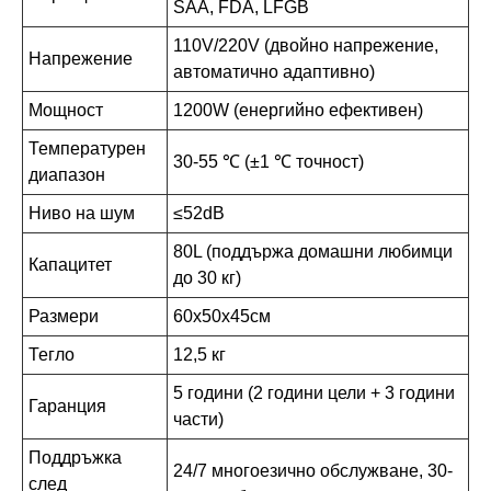
SAA, FDA, LFGB
110V/220V (двойно напрежение,
Напрежение
автоматично адаптивно)
Мощност
1200W (енергийно ефективен)
Температурен
30-55 ℃ (±1 ℃ точност)
диапазон
Ниво на шум
≤52dB
80L (поддържа домашни любимци
Капацитет
до 30 кг)
Размери
60х50х45см
Тегло
12,5 кг
5 години (2 години цели + 3 години
Гаранция
части)
Поддръжка
24/7 многоезично обслужване, 30-
след