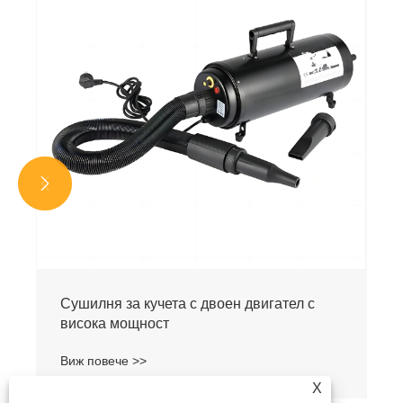


Сушилня за кучета с двоен двигател с
висока мощност
Виж повече >>
X