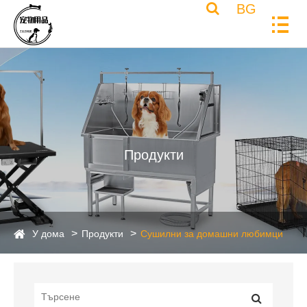
BG
Продукти
У дома
Продукти
Сушилни за домашни любимци