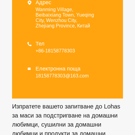
Адрес

Wanming Village,
Beibaixiang Town, Yueqing
City, Wenzhou City,
Zhejiang Province, Китай
Тел

+86-18158778303
Електронна поща

18158778303@163.com
Изпратете вашето запитване до Lohas
за маси за подстригване на домашни
любимци, сушилни за домашни
любимци и продукти за домашни