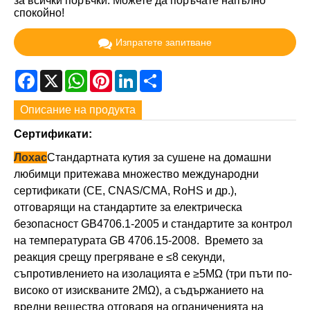
за всички поръчки. Можете да поръчате напълно
спокойно!
Изпратете запитване
Facebook
X
WhatsApp
Pinterest
LinkedIn
Share
Описание на продукта
Сертификати:
Лохас
Стандартната кутия за сушене на домашни
любимци притежава множество международни
сертификати (CE, CNAS/CMA, RoHS и др.),
отговарящи на стандартите за електрическа
безопасност GB4706.1-2005 и стандартите за контрол
на температурата GB 4706.15-2008. Времето за
реакция срещу прегряване е ≤8 секунди,
съпротивлението на изолацията е ≥5MΩ (три пъти по-
високо от изискваните 2MΩ), а съдържанието на
вредни вещества отговаря на ограниченията на