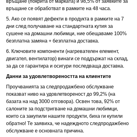
връщане (покрита от марката) и 98,5% от заявките за
връщане се обработват в рамките на 48 часа.
5. Ако се появят дефекти в продукта в рамките на 7
дни след получаване на стандартната кутия за
сушене на домашни любимци, ние обещаваме 100%
безплатна замяна + безплатна доставка.
6. Ключовите компоненти (нагревателен елемент,
двигател, вентилатор) винаги се поддържат на склад,
за да се гарантира и осигури последваща доставка.
Данни за удовлетвореността на клиентите
Проучванията за следпродажбено обслужване
показват ниво на удовлетвореност до 99,2% (на
базата на над 3000 отговора). Освен това, 92% от
салоните за подстригване на домашни любимци,
които са закупили нашите продукти, биха ги купили
обратно! Те заявиха, че надеждното следпродажбено
обслужване е основната причина.