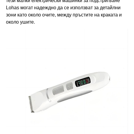
тези малки електрически машинки за подстригване
Lohas могат надеждно да се използват за детайлни
зони като около очите, между пръстите на краката и
около ушите.