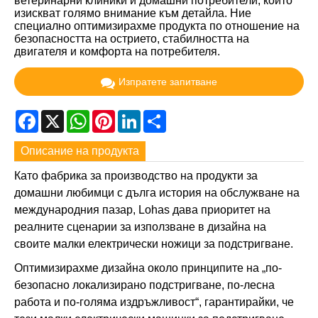
ветеринарни клиники и домашни потребители, които
изискват голямо внимание към детайла. Ние
специално оптимизирахме продукта по отношение на
безопасността на острието, стабилността на
двигателя и комфорта на потребителя.
Изпратете запитване
Facebook
X
WhatsApp
Pinterest
LinkedIn
Share
Описание на продукта
Като фабрика за производство на продукти за
домашни любимци с дълга история на обслужване на
международния пазар, Lohas дава приоритет на
реалните сценарии за използване в дизайна на
своите малки електрически ножици за подстригване.
Оптимизирахме дизайна около принципите на „по-
безопасно локализирано подстригване, по-лесна
работа и по-голяма издръжливост“, гарантирайки, че