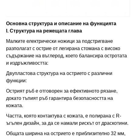
Основна структура и описание на функцията
I. Структура на режещата глава
Малките електрически ножици за подстригване
разполагат с острие от легирана стомана с високо
съдържание на въглерод, което балансира остротата
и издръжливостта:
Двупластова структура на острието с различни
функции:
Острият ръб е отговорен за ефективното рязане,
докато тъпият ръб гарантира безопасността на
кожата.
Частта, която контактува с кожата, е полирана с R-
ъгълен дизайн, за да се намали рискът от драскотини.
Общата ширина на острието е приблизително 32 мм,