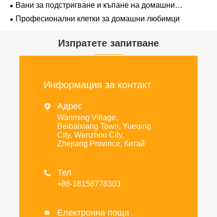
Вани за подстригване и къпане на домашни
любимци
Професионални клетки за домашни любимци
Изпратете запитване
Информация за контакт
Адрес

Wanming Village,
Beibaixiang Town, Yueqing
City, Wenzhou City,
Zhejiang Province, Китай
Тел

+86-18158778303
Електронна поща
